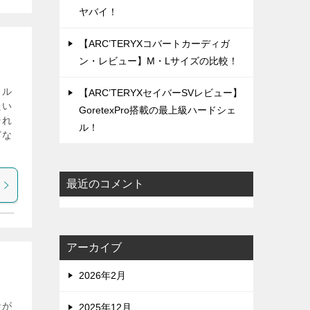
ヤバイ！
【ARC’TERYXコバートカーディガ
ン・レビュー】M・Lサイズの比較！
トル
【ARC’TERYXセイバーSVレビュー】
たい
GoretexPro搭載の最上級ハードシェ
それ
ル！
どな
最近のコメント
アーカイブ
2026年2月
なが
2025年12月