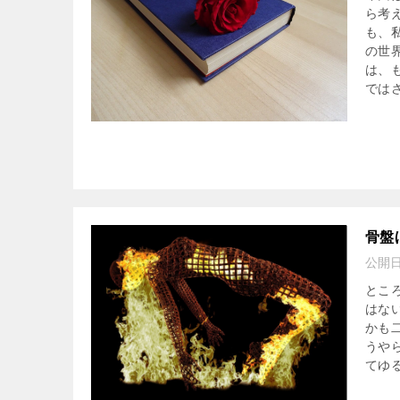
ら考
も、
の世
は、
では
骨盤
公開
とこ
はな
かも
うや
てゆ