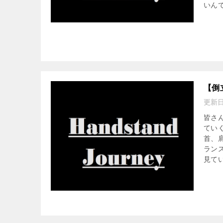
いん
【倒
更新
皆さ
てい
首、
ラン
見て