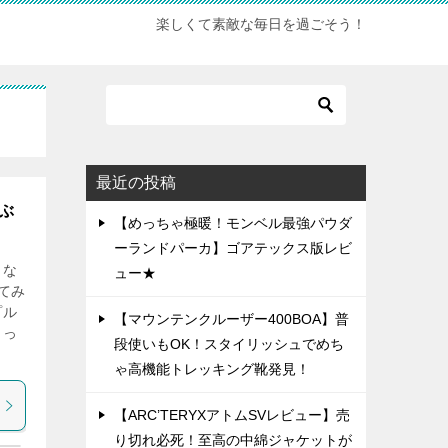
楽しくて素敵な毎日を過ごそう！
最近の投稿
ぶ
【めっちゃ極暖！モンベル最強パウダ
ーランドパーカ】ゴアテックス版レビ
とな
ュー★
てみ
プル
【マウンテンクルーザー400BOA】普
さっ
段使いもOK！スタイリッシュでめち
ゃ高機能トレッキング靴発見！
【ARC’TERYXアトムSVレビュー】売
り切れ必死！至高の中綿ジャケットが