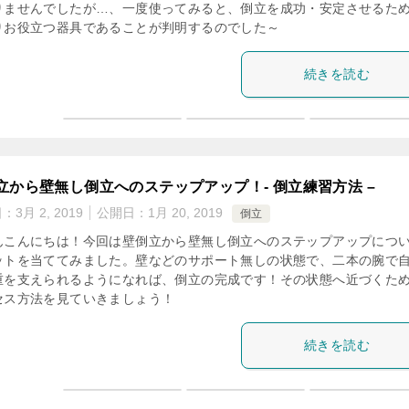
りませんでしたが…、一度使ってみると、倒立を成功・安定させるた
りお役立つ器具であることが判明するのでした～
続きを読む
立から壁無し倒立へのステップアップ！- 倒立練習方法 –
日：
3月 2, 2019
公開日：
1月 20, 2019
倒立
んこんにちは！今回は壁倒立から壁無し倒立へのステップアップにつ
ットを当ててみました。壁などのサポート無しの状態で、二本の腕で
重を支えられるようになれば、倒立の完成です！その状態へ近づくた
セス方法を見ていきましょう！
続きを読む