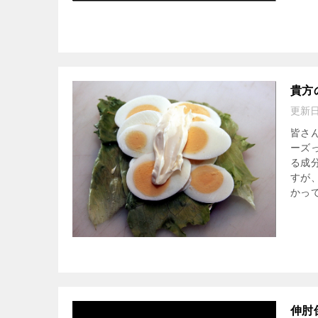
貴方
更新
皆さ
ーズ
る成
すが
かっ
伸肘