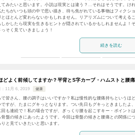
えてみたいと思います。小説は現実とは違う？…それはそうです。け
私たちがいつも頭の中で思い描き、待ち焦がれている事物はフィクシ
界とほとんど変わらないかもしれません。リアリズムについて考える
もしかしたら現実を生きるヒントが隠されているかもしれませんよ！
さっそく見ていきましょう！
続きを読む
ほどよく前傾してますか？平背とS字カーブ・ハムストと腰痛
日：
11月 6, 2019
健康
ろで皆さん、腰の調子はいいですか？私は慢性的な腰痛持ちというほ
いですが、たまにグキっとなります。つい先日もグキっときましたよ
二回も連続で！私の場合ですが、ぎっくり腰を起こすキー・ポイント
ら骨盤の傾きにあったようです。今回は骨盤の傾きと腰痛との関係に
るりと見ていきたいと思います。