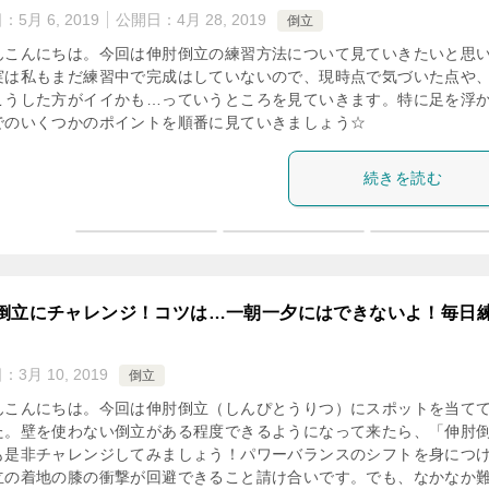
日：
5月 6, 2019
公開日：
4月 28, 2019
倒立
んこんにちは。今回は伸肘倒立の練習方法について見ていきたいと思
実は私もまだ練習中で完成はしていないので、現時点で気づいた点や
こうした方がイイかも…っていうところを見ていきます。特に足を浮
でのいくつかのポイントを順番に見ていきましょう☆
続きを読む
倒立にチャレンジ！コツは…一朝一夕にはできないよ！毎日
日：
3月 10, 2019
倒立
んこんにちは。今回は伸肘倒立（しんぴとうりつ）にスポットを当て
た。壁を使わない倒立がある程度できるようになって来たら、「伸肘
も是非チャレンジしてみましょう！パワーバランスのシフトを身につ
立の着地の膝の衝撃が回避できること請け合いです。でも、なかなか