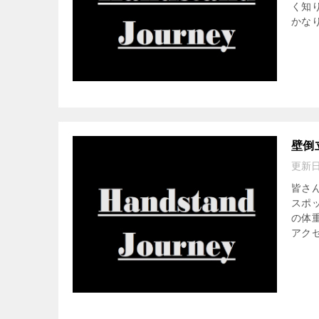
く知
かな
壁倒
更新
皆さ
スポ
の体
アク