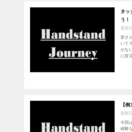
タッ
う！
更新
皆さ
いて
がな
に役
【倒
更新
今回
経験