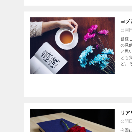
ヨブ
公開
皆様
の見
と思
とも
ど。
リア
公開
今回