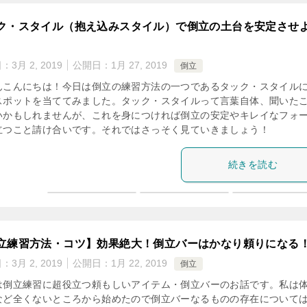
ク・スタイル（抱え込みスタイル）で倒立の土台を安定させ
日：
3月 2, 2019
公開日：
1月 27, 2019
倒立
んこんにちは！今日は倒立の練習方法の一つであるタック・スタイル
スポットを当ててみました。タック・スタイルって言葉自体、聞いた
いかもしれませんが、これを身につければ倒立の安定やキレイなフォ
立つこと請け合いです。それではさっそく見ていきましょう！
続きを読む
立練習方法・コツ】効果絶大！倒立バーはかなり頼りになる
日：
3月 2, 2019
公開日：
1月 22, 2019
倒立
は倒立練習に超役立つ頼もしいアイテム・倒立バーのお話です。私は
など全くないところから始めたので倒立バーなるものの存在について