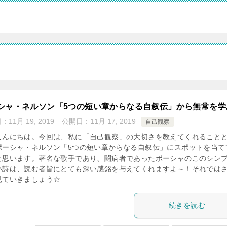
シャ・ネルソン「5つの短い章からなる自叙伝」から無常を学
日：
11月 19, 2019
公開日：
11月 17, 2019
自己観察
こんにちは。今回は、私に「自己観察」の大切さを教えてくれること
ポーシャ・ネルソン「5つの短い章からなる自叙伝」にスポットを当て
と思います。著名な歌手であり、闘病者であったポーシャのこのシン
い詩は、読む者皆にとても深い感銘を与えてくれますよ～！それでは
見ていきましょう☆
続きを読む