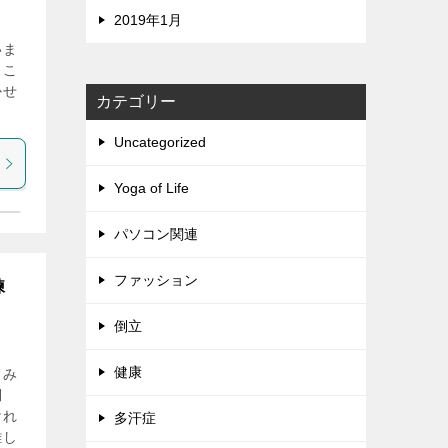
2019年1月
いま
、こ
かせ
カテゴリー
Uncategorized
Yoga of Life
パソコン関連
ファッション
練
倒立
健康
てみ
倒
けれ
多汗症
難し