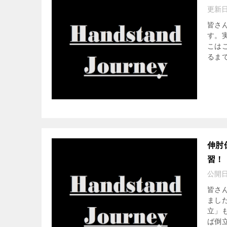
更新
皆さ
す。
こは
るま
伸肘
習！
公開
皆さ
まし
立」
ば倒