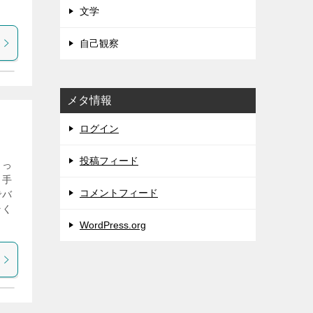
文学
自己観察
メタ情報
！
ログイン
投稿フィード
とっ
、手
コメントフィード
でバ
そく
WordPress.org