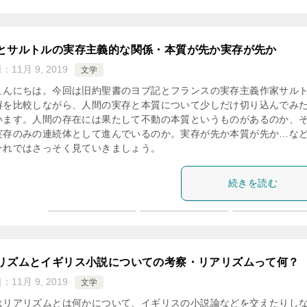
とサルトルの実存主義的な関係・本質が先か実存が先か
日：
11月 9, 2019
文学
こんにちは。今回は旧約聖書のヨブ記とフランスの実存主義作家サル
解を比較しながら、人間の実存と本質について少しだけ切り込んでみ
います。人間の存在には果たして不動の本質というものがあるのか、
実存のみの連続体として進んでいるのか。実存が先か本質が先か…な
それではさっそく見ていきましょう。
続きを読む
リズムとイギリス小説についての考察・リアリズムって何？
日：
11月 9, 2019
文学
はリアリズムとは何かについて、イギリスの小説論などを交えたりし