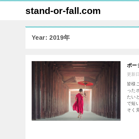
stand-or-fall.com
Year: 2019年
ポー
更新
皆様
った
たい
で短
そく