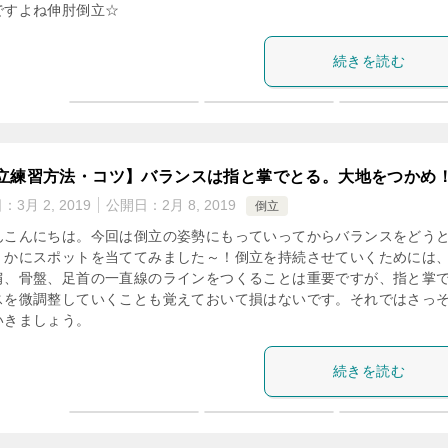
ですよね伸肘倒立☆
続きを読む
立練習方法・コツ】バランスは指と掌でとる。大地をつかめ
日：
3月 2, 2019
公開日：
2月 8, 2019
倒立
んこんにちは。今回は倒立の姿勢にもっていってからバランスをどう
くかにスポットを当ててみました～！倒立を持続させていくためには
肩、骨盤、足首の一直線のラインをつくることは重要ですが、指と掌
スを微調整していくことも覚えておいて損はないです。それではさっ
いきましょう。
続きを読む