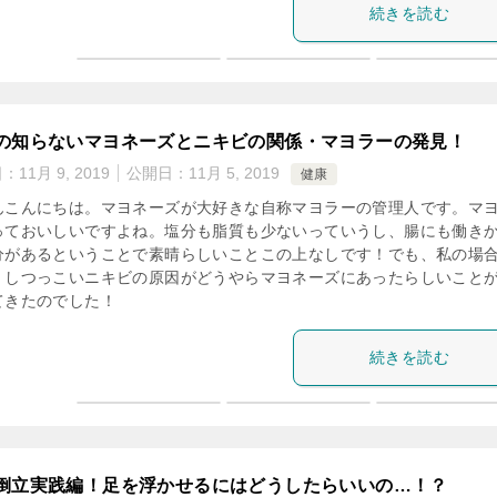
続きを読む
の知らないマヨネーズとニキビの関係・マヨラーの発見！
日：
11月 9, 2019
公開日：
11月 5, 2019
健康
んこんにちは。マヨネーズが大好きな自称マヨラーの管理人です。マ
っておいしいですよね。塩分も脂質も少ないっていうし、腸にも働き
分があるということで素晴らしいことこの上なしです！でも、私の場
、しつっこいニキビの原因がどうやらマヨネーズにあったらしいこと
てきたのでした！
続きを読む
倒立実践編！足を浮かせるにはどうしたらいいの…！？