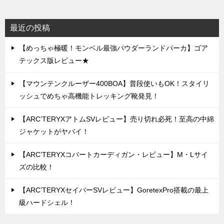
最近の投稿
【めっちゃ極暖！モンベル最強パウダーランドパーカ】ゴア
テックス版レビュー★
【マウンテンクルーザー400BOA】普段使いもOK！スタイリ
ッシュでめちゃ高機能トレッキング靴発見！
【ARC’TERYXアトムSVレビュー】売り切れ必死！至高の中綿
ジャケットがヤバイ！
【ARC’TERYXコバートカーディガン・レビュー】M・Lサイ
ズの比較！
【ARC’TERYXセイバーSVレビュー】GoretexPro搭載の最上
級ハードシェル！