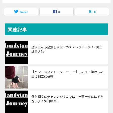
Tweet
0
0
関連記事
壁倒立から壁無し倒立へのステップアップ！- 倒立
練習方法 -
【ハンドスタンド・ジャーニー】その１・懐かしの
三点倒立に挑戦！
伸肘倒立にチャレンジ！コツは…一朝一夕にはでき
ないよ！毎日練習！