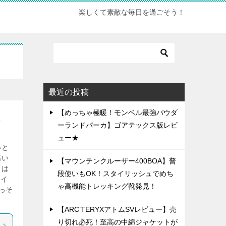
楽しくて素敵な毎日を過ごそう！
最近の投稿
【めっちゃ極暖！モンベル最強パウダ
感
ーランドパーカ】ゴアテックス版レビ
ュー★
いと
高い
【マウンテンクルーザー400BOA】普
トは
段使いもOK！スタイリッシュでめち
サイ
ゃ高機能トレッキング靴発見！
っそ
【ARC’TERYXアトムSVレビュー】売
り切れ必死！至高の中綿ジャケットが