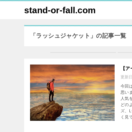
stand-or-fall.com
「ラッシュジャケット」の記事一覧
【ア
更新
今回
思い
人気
どの
ズ、
く見