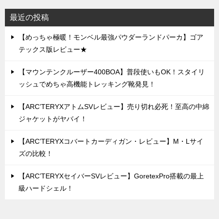
最近の投稿
【めっちゃ極暖！モンベル最強パウダーランドパーカ】ゴア
テックス版レビュー★
【マウンテンクルーザー400BOA】普段使いもOK！スタイリ
ッシュでめちゃ高機能トレッキング靴発見！
【ARC’TERYXアトムSVレビュー】売り切れ必死！至高の中綿
ジャケットがヤバイ！
【ARC’TERYXコバートカーディガン・レビュー】M・Lサイ
ズの比較！
【ARC’TERYXセイバーSVレビュー】GoretexPro搭載の最上
級ハードシェル！