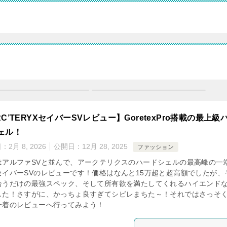
C’TERYXセイバーSVレビュー】GoretexPro搭載の最上級
ェル！
日：
2月 8, 2026
公開日：
12月 28, 2025
ファッション
はアルファSVと並んで、アークテリクスのハードシェルの最高峰の一
セイバーSVのレビューです！価格はなんと15万超と超高額でしたが、
合うだけの最強スペック、そして所有欲を満たしてくれるハイエンド
した！さすがに、かっちょ良すぎてシビレまちた～！それではさっそ
一着のレビューへ行ってみよう！