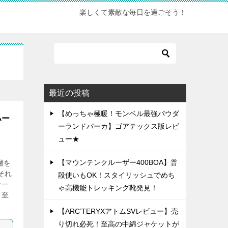
楽しくて素敵な毎日を過ごそう！
最近の投稿
【めっちゃ極暖！モンベル最強パウダ
ハー
ーランドパーカ】ゴアテックス版レビ
ュー★
【マウンテンクルーザー400BOA】普
端を
それ
段使いもOK！スタイリッシュでめち
な一
ゃ高機能トレッキング靴発見！
く至
【ARC’TERYXアトムSVレビュー】売
り切れ必死！至高の中綿ジャケットが