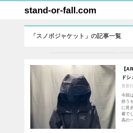
stand-or-fall.com
「スノボジャケット」の記事一覧
【AR
ドシ
更新
今回
担う
に見
着で
高の